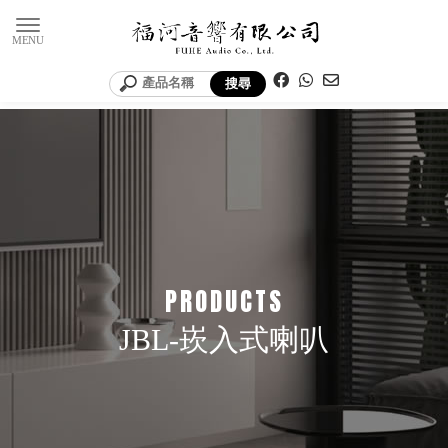
JBL-崁入式喇叭