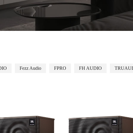
DIO
Fezz Audio
FPRO
FH AUDIO
TRUAU