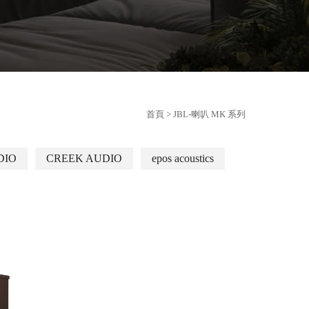
首頁
> JBL-喇叭 MK 系列
DIO
CREEK AUDIO
epos acoustics