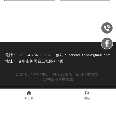
+886-4-2561-5015
service.fpro@gmail.com
台中市神岡區三社路417號
音響店
台中音響店
神岡音響店
家用音響買賣
台中家用音響買賣
Designed by
揚京快客
Copyright © 2026
..
累積人氣: 393849
回首頁
電話