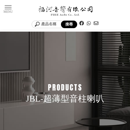
JBL-超薄型音柱喇叭