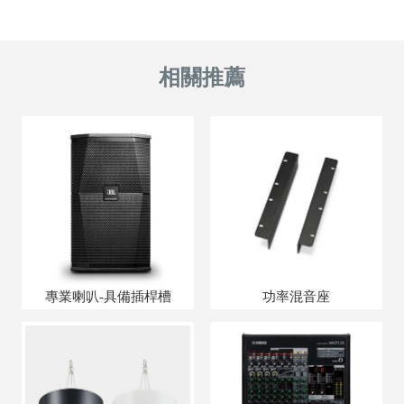
專業喇叭-具備插桿槽
功率混音座