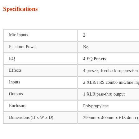
Specifications
Mic Inputs
2
Phantom Power
No
EQ
4 EQ Presets
Effects
4 presets, feedback suppression
Inputs
2 XLR/TRS combo mic/line inp
Outputs
1 XLR pass-thru output
Enclosure
Polypropylene
Dimensions (H x W x D)
299mm x 400mm x 618.4mm (11