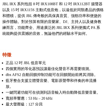
JBL IRX 系列包括 8 吋 IRX108BT 和 12 吋 IRX112BT 揚聲器
以及 15 吋 IRX115S 主動式低音炮，
以遠低於同類產品的價格
和體積，提供 JBL 傳奇般的高保真音質、強勁功率和便捷的
操作體驗。對於
預算有限的音樂家、DJ、主持人以及健身教
練而言，功能齊全、用途廣泛的 JBL IRX 系列便攜式 PA 系
統能夠提供震撼的音效，無論他們的經驗水平如何。
特徵
正品 12 吋 JBL 低音單元
四個實用的等化器預設讓最佳化聲音不再需要猜測。
dbx AFS2 自動回饋抑制功能可在回饋開始前將其消除。
藍牙整合支援立體聲音樂、電影原聲帶和伴奏的串流播
放。
一鍵閃避功能可在偵測到語音輸入時自動降低音樂音量。
寬頻率響應：53 Hz – 20 kHz
最大聲壓級：127 分貝