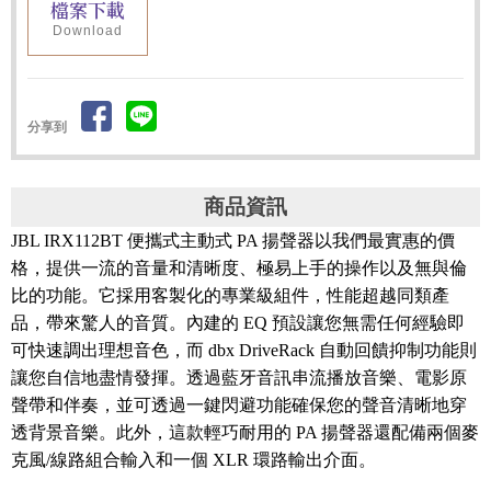
檔案下載
Download
分享到
商品資訊
JBL IRX112BT 便攜式主動式 PA 揚聲器以我們最實惠的價
格，提供一流的音量和清晰度、極易上手的操作以及無與倫
比的功能。它採用客製化的專業級組件，性能超越同類產
品，帶來驚人的音質。內建的 EQ 預設讓您無需任何經驗即
可快速調出理想音色，而 dbx DriveRack 自動回饋抑制功能則
讓您自信地盡情發揮。透過藍牙音訊串流播放音樂、電影原
聲帶和伴奏，並可透過一鍵閃避功能確保您的聲音清晰地穿
透背景音樂。此外，這款輕巧耐用的 PA 揚聲器還配備兩個麥
克風/線路組合輸入和一個 XLR 環路輸出介面。