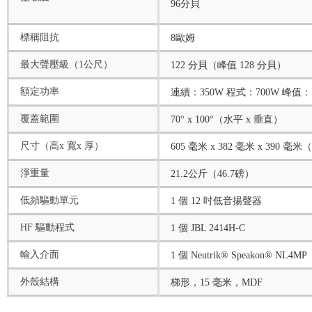
96分貝
標稱阻抗
8歐姆
最大聲壓級（1公尺）
122 分貝（峰值 128 分貝）
額定功率
連續：350W 程式：700W 峰值：1
覆蓋範圍
70° x 100°（水平 x 垂直）
尺寸（高x 寬x 厚）
605 毫米 x 382 毫米 x 390 毫米（2
淨重量
21.2公斤（46.7磅）
低頻驅動單元
1 個 12 吋低音揚聲器
HF 驅動程式
1 個 JBL 2414H-C
輸入介面
1 個 Neutrik® Speakon® NL4MP
外殼結構
梯形，15 毫米，MDF