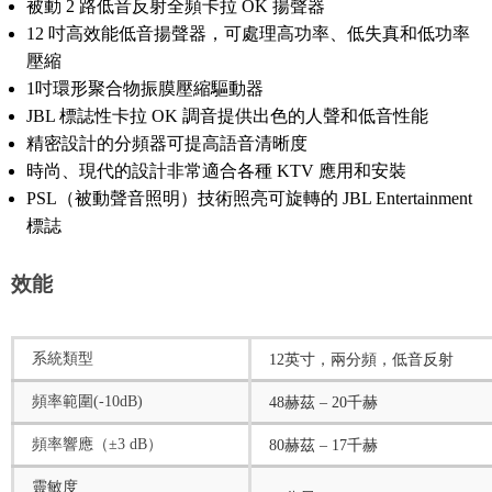
被動 2 路低音反射全頻卡拉 OK 揚聲器
12 吋高效能低音揚聲器，可處理高功率、低失真和低功率
壓縮
1吋環形聚合物振膜壓縮驅動器
JBL 標誌性卡拉 OK 調音提供出色的人聲和低音性能
精密設計的分頻器可提高語音清晰度
時尚、現代的設計非常適合各種 KTV 應用和安裝
PSL（被動聲音照明）技術照亮可旋轉的 JBL Entertainment
標誌
效能
系統類型
12英寸，兩分頻，低音反射
頻率範圍(-10dB)
48赫茲 – 20千赫
頻率響應（±3 dB）
80赫茲 – 17千赫
靈敏度