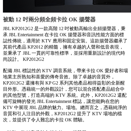
被動 12 吋兩分頻全頻卡拉 OK 揚聲器
JBL KP2012G2 是一款高階 12 吋被動高輸出全頻揚聲器，秉
承 JBL Entertainment 在卡拉 OK 揚聲器和音訊性能方面的標
誌性傳統，適用於 KTV 應用和固定安裝。這款揚聲器繼承了
其前代產品 KP2012 的精髓，擁有卓越的人聲和低音表現，
並秉承了 JBL 一貫的可靠性標準，並採用重新設計的現代時
尚設計。 KP2012G2
配備 JBL 標誌性的 KTV 調音系統，帶來卡拉 OK 愛好者和場
地業主所熟知和喜愛的傳奇音效。除了卓越的音質外，
KP2012G2 還擁有與 KP G2 系列其他產品相得益彰的全新醒
目外形。憑藉統一的外觀設計，您可以混合搭配產品組合中
的其他型號，打造高端的 KTV 系統。此外，KP2012G2 還配
備可旋轉的發光 JBL Entertainment 標誌，讓您能夠在您的
KTV 中展現 JBL 品牌的魅力。場地。總而言之，憑藉純淨的
音質和引人注目的外觀，KP2012G2 提升了 KTV 場地的檔
次，並提供了令人難忘的卡拉 OK 體驗。