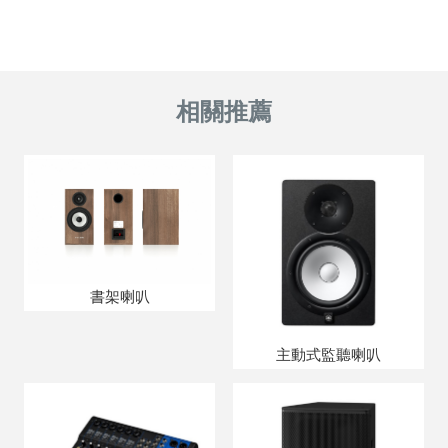
書架喇叭
主動式監聽喇叭