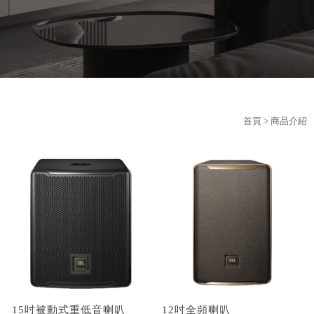
首頁
> 商品介紹
15吋被動式重低音喇叭
12吋全頻喇叭